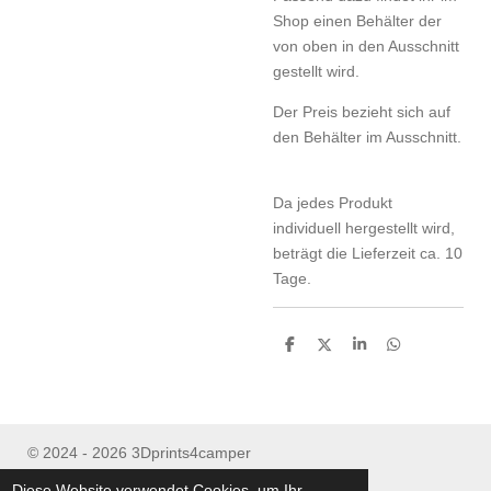
Shop einen Behälter der
von oben in den Ausschnitt
gestellt wird.
Der Preis bezieht sich auf
den Behälter im Ausschnitt.
Da jedes Produkt
individuell hergestellt wird,
beträgt die Lieferzeit ca. 10
Tage.
T
T
T
T
e
e
e
e
i
i
i
i
l
l
l
l
e
e
e
e
n
n
n
n
© 2024 - 2026 3Dprints4camper
Mit Unterstützung von
Webador
Diese Website verwendet Cookies, um Ihr