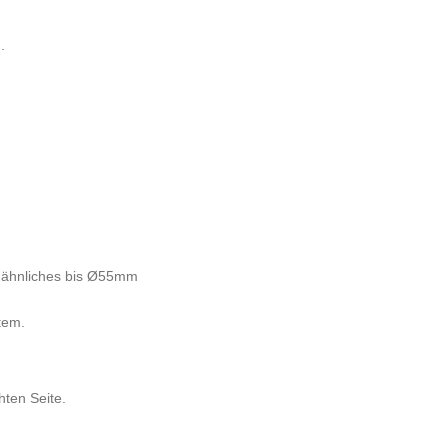
.
r ähnliches bis Ø55mm
tem.
hten Seite.