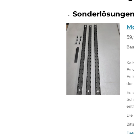
Sonderlösungen
Mo
59,
Bas
Kei
Es 
Es 
der
Es 
Sch
ent
Die
Bit
Det