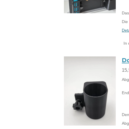
Das
Die
Det
In
Do
15,
Abg
End
Den
Abg