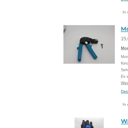
In
M
15,
Mon
Mon
Kin
Seh
Es 
Wen
Det
In
W