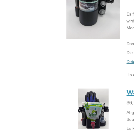
Es 
wir
Mod
Das
Die
Det
In
W
36,
Abg
Beut
Es 