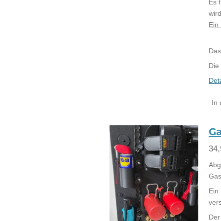
Es 
wir
Ein
Das
Die
Det
In
G
34,
Abg
Gas
Ein
vers
Der