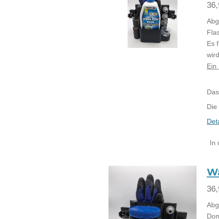
36,
Abg
Fla
Es 
wir
Ein
Das
Die
Det
In
Wa
36,
Abg
Dom