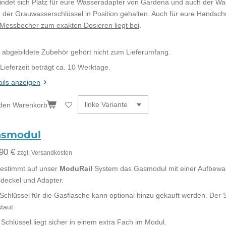
findet sich Platz für eure Wasseradapter von Gardena und auch der Wa
d der Grauwasserschlüssel in Position gehalten. Auch für eure Handschu
 Messbecher zum exakten Dosieren liegt bei
.
 abgebildete Zubehör gehört nicht zum Lieferumfang.
 Lieferzeit beträgt ca. 10 Werktage.
ails anzeigen
 den Warenkorb
asmodul
90 €
zzgl. Versandkosten
estimmt auf unser
ModuRail
System das Gasmodul mit einer Aufbewah
deckel und Adapter.
 Schlüssel für die Gasflasche kann optional hinzu gekauft werden. Der S
taut.
 Schlüssel liegt sicher in einem extra Fach im Modul.