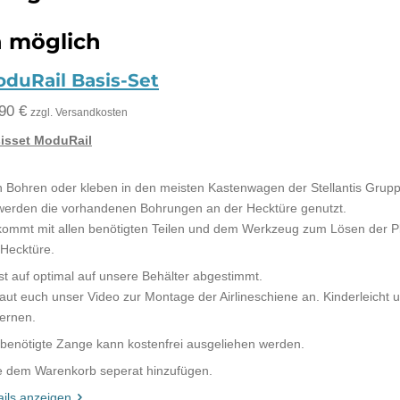
 möglich
duRail Basis-Set
90 €
zzgl. Versandkosten
isset ModuRail
n Bohren oder kleben in den meisten Kastenwagen der Stellantis Grupp
werden die vorhandenen Bohrungen an der Hecktüre genutzt.
kommt mit allen benötigten Teilen und dem Werkzeug zum Lösen der P
 Hecktüre.
ist auf optimal auf unsere Behälter abgestimmt.
aut euch unser Video zur Montage der Airlineschiene an. Kinderleicht
fernen.
 benötigte Zange kann kostenfrei ausgeliehen werden.
te dem Warenkorb seperat hinzufügen.
ails anzeigen