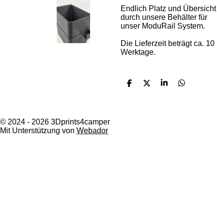
Endlich Platz und Übersicht
durch unsere Behälter für
unser ModuRail System.
Die Lieferzeit beträgt ca. 10
Werktage.
T
T
T
T
e
e
e
e
i
i
i
i
l
l
l
l
e
e
e
e
© 2024 - 2026 3Dprints4camper
n
n
n
n
Mit Unterstützung von
Webador