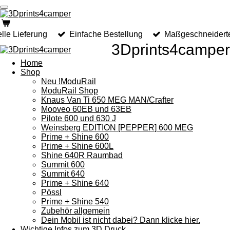
Zum
Hauptinhalt
springen
lle Lieferung
Einfache Bestellung
Maßgeschneidert
3Dprints4camper
Home
Shop
Neu !ModuRail
ModuRail Shop
Knaus Van Ti 650 MEG MAN/Crafter
Mooveo 60EB und 63EB
Pilote 600 und 630 J
Weinsberg EDITION [PEPPER] 600 MEG
Prime + Shine 600
Prime + Shine 600L
Shine 640R Raumbad
Summit 600
Summit 640
Prime + Shine 640
Pössl
Prime + Shine 540
Zubehör allgemein
Dein Mobil ist nicht dabei? Dann klicke hier.
Wichtige Infos zum 3D Druck