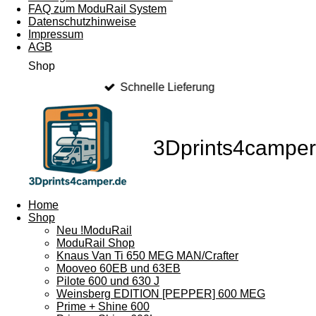
FAQ zum ModuRail System
Datenschutzhinweise
Impressum
AGB
Shop
Schnelle Lieferung
3Dprints4camper
Home
Shop
Neu !ModuRail
ModuRail Shop
Knaus Van Ti 650 MEG MAN/Crafter
Mooveo 60EB und 63EB
Pilote 600 und 630 J
Weinsberg EDITION [PEPPER] 600 MEG
Prime + Shine 600