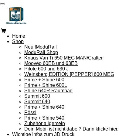
Zum
Hauptinhalt
springen
Home
Shop
Neu !ModuRail
ModuRail Shop
Knaus Van Ti 650 MEG MAN/Crafter
Mooveo 60EB und 63EB
Pilote 600 und 630 J
Weinsberg EDITION [PEPPER] 600 MEG
Prime + Shine 600
Prime + Shine 600L
Shine 640R Raumbad
Summit 600
Summit 640
Prime + Shine 640
Pössl
Prime + Shine 540
Zubehör allgemein
Dein Mobil ist nicht dabei? Dann klicke hier.
Wichtige Infos zum 3D Druck