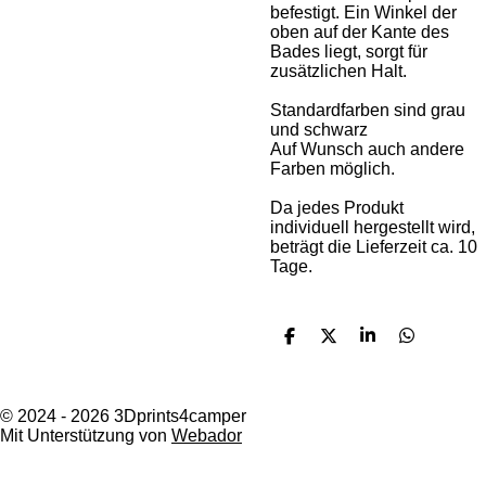
befestigt. Ein Winkel der
oben auf der Kante des
Bades liegt, sorgt für
zusätzlichen Halt.
Standardfarben sind grau
und schwarz
Auf Wunsch auch andere
Farben möglich.
Da jedes Produkt
individuell hergestellt wird,
beträgt die Lieferzeit ca. 10
Tage.
T
T
T
T
e
e
e
e
i
i
i
i
l
l
l
l
e
e
e
e
© 2024 - 2026 3Dprints4camper
n
n
n
n
Mit Unterstützung von
Webador