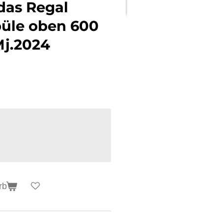
 das Regal
püle oben 600
Mj.2024
rb