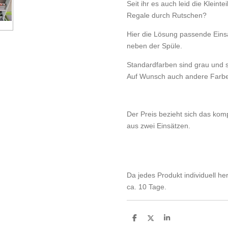
Seit ihr es auch leid die Klein
Regale durch Rutschen?
Hier die Lösung passende Einsä
neben der Spüle.
Standardfarben sind grau und s
Auf Wunsch auch andere Farbe
Der Preis bezieht sich das kom
aus zwei Einsätzen.
Da jedes Produkt individuell herg
ca. 10 Tage.
T
T
T
e
e
e