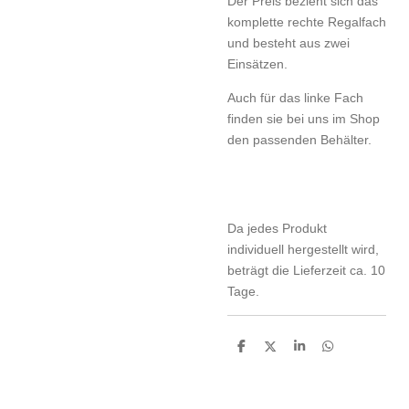
Der Preis bezieht sich das
komplette rechte Regalfach
und besteht aus zwei
Einsätzen.
Auch für das linke Fach
finden sie bei uns im Shop
den passenden Behälter.
Da jedes Produkt
individuell hergestellt wird,
beträgt die Lieferzeit ca. 10
Tage.
T
T
T
T
e
e
e
e
i
i
i
i
l
l
l
l
e
e
e
e