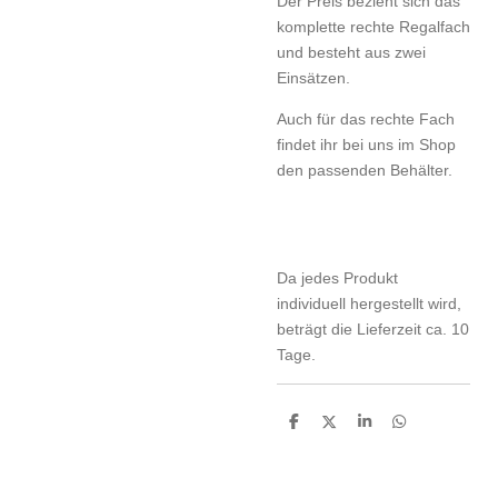
Der Preis bezieht sich das
komplette rechte Regalfach
und besteht aus zwei
Einsätzen.
Auch für das rechte Fach
findet ihr bei uns im Shop
den passenden Behälter.
Da jedes Produkt
individuell hergestellt wird,
beträgt die Lieferzeit ca. 10
Tage.
T
T
T
T
e
e
e
e
i
i
i
i
l
l
l
l
e
e
e
e