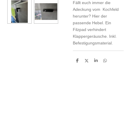
Fällt euch immer die
Adeckung vom Kochfeld
herunter? Hier der
passende Hebel. Ein
Filzpad verhindert
Klappergeräusche. Inkl.
Befestigungsmaterial.
T
T
T
T
e
e
e
e
i
i
i
i
l
l
l
l
e
e
e
e
n
n
n
n