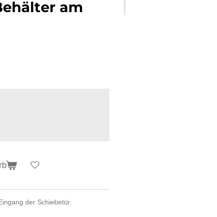
Behälter am
rb
 Eingang der Schiebetür.