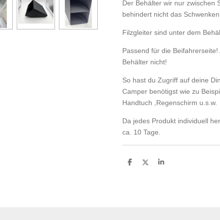
Der Behälter wir nur zwischen 
behindert nicht das Schwenken
Filzgleiter sind unter dem Behäl
Passend für die Beifahrerseite!
Behälter nicht!
So hast du Zugriff auf deine Din
Camper benötigst wie zu Beispi
Handtuch ,Regenschirm u.s.w.
Da jedes Produkt individuell herg
ca. 10 Tage.
T
T
T
e
e
e
i
i
i
l
l
l
e
e
e
n
n
n